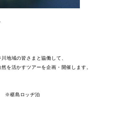
～
井川地域の皆さまと協働して、
自然を活かすツアーを企画・開催します。
) ※椹島ロッヂ泊