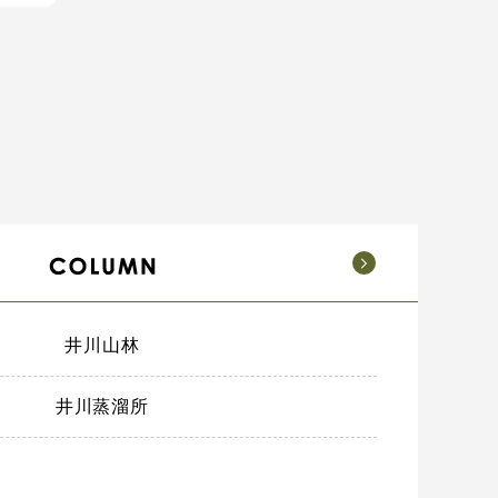
井川山林
井川蒸溜所