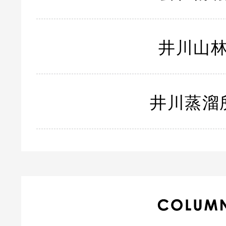
井川山
井川蒸溜