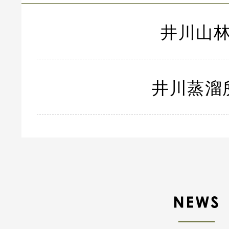
井川山
井川蒸溜