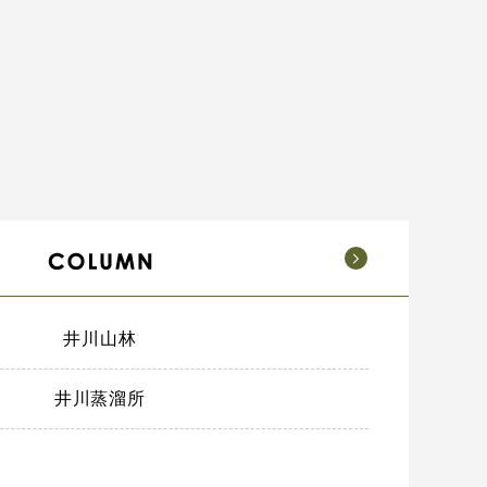
井川山林
井川蒸溜所